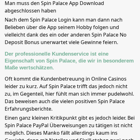
Man muss den Spin Palace App Download
abgeschlossen haben
Nach dem Spin Palace Login kann man dann nach
Belieben über die App seinem Hobby folgen und
vielleicht dank des ein oder anderen Spin Palace No
Deposit Bonus unerwartet viele Gewinne feiern.
Der professionelle Kundenservice ist eine
Eigenschaft von Spin Palace, die wir in besonderem
Maße wertschätzen.
Oft kommt die Kundenbetreuung in Online Casinos
leider zu kurz. Auf Spin Palace trifft das jedoch nicht
zu, im Gegenteil, hier fühlt man sich immer pudelwohl.
Das beweisen auch die vielen positiven Spin Palace
Erfahrungsberichte.
Einen ganz kleinen Kritikpunkt gibt es jedoch leider. Bei
Spin Palace PayPal Überweisungen zu tätigen ist nicht
möglich. Dieses Manko fällt allerdings kaum ins