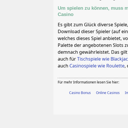
Um spielen zu können, muss m
Casino
Es gibt zum Glück diverse Spiele
Download dieser Spieler (auf ein
welches dieses Spiel anbietet, 
Palette der angebotenen Slots z
demnach gewährleistet. Das gilt
auch für
Tischspiele wie Blackja
auch
Casinospiele wie Roulette
,
Für mehr Informationen lesen Sie hier:
Casino Bonus
Online Casinos
I