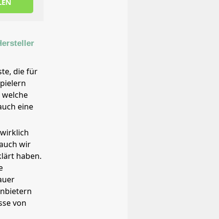
LEN
ersteller
te, die für
Spielern
, welche
auch eine
wirklich
auch wir
klärt haben.
e
auer
Anbietern
sse von