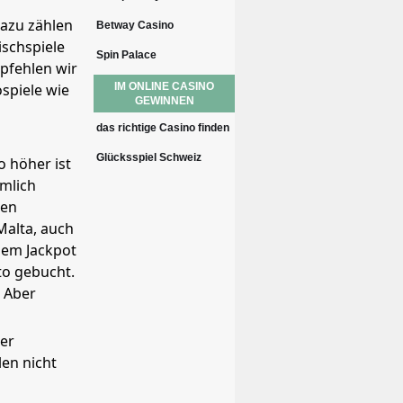
Dazu zählen
Betway Casino
ischspiele
Spin Palace
mpfehlen wir
ospiele wie
IM ONLINE CASINO
GEWINNEN
das richtige Casino finden
Glücksspiel Schweiz
o höher ist
mlich
ten
Malta, auch
inem Jackpot
to gebucht.
 Aber
her
len nicht