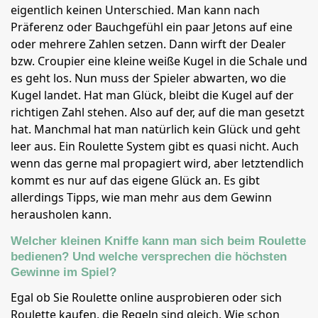
eigentlich keinen Unterschied. Man kann nach
Präferenz oder Bauchgefühl ein paar Jetons auf eine
oder mehrere Zahlen setzen. Dann wirft der Dealer
bzw. Croupier eine kleine weiße Kugel in die Schale und
es geht los. Nun muss der Spieler abwarten, wo die
Kugel landet. Hat man Glück, bleibt die Kugel auf der
richtigen Zahl stehen. Also auf der, auf die man gesetzt
hat. Manchmal hat man natürlich kein Glück und geht
leer aus. Ein Roulette System gibt es quasi nicht. Auch
wenn das gerne mal propagiert wird, aber letztendlich
kommt es nur auf das eigene Glück an. Es gibt
allerdings Tipps, wie man mehr aus dem Gewinn
herausholen kann.
Welcher kleinen Kniffe kann man sich beim Roulette
bedienen? Und welche versprechen die höchsten
Gewinne im Spiel?
Egal ob Sie Roulette online ausprobieren oder sich
Roulette kaufen, die Regeln sind gleich. Wie schon