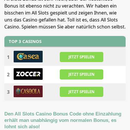
Bonus ist ebenso nicht zu verachten. Wir haben ein
bisschen im All Slots gespielt und zeigen Ihnen, wie
uns das Casino gefallen hat. Toll ist es, dass All Slots
Casino. Spielen müssen Sie aber natürlich schon selbst.
TOP 3 CASINOS
1
JETZT SPIELEN
2
JETZT SPIELEN
3
JETZT SPIELEN
Den All Slots Casino Bonus Code ohne Einzahlung
erhält man unabhängig vom normalen Bonus, es
lohnt sich also!