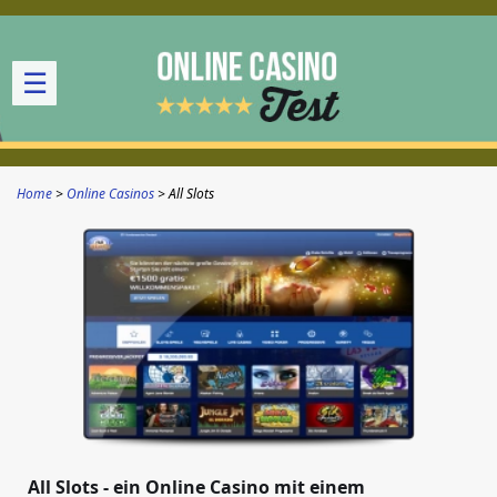
☰
Home
Online Casinos
All Slots
All Slots - ein Online Casino mit einem